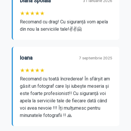
Diana Spoială
31 ianuarie 2026
★
★
★
★
★
Recomand cu drag! Cu siguranță vom apela 
din nou la serviciile tale!✌️✌️🤗
Ioana
7 septembrie 2025
★
★
★
★
★
Recomand cu toată încrederea! În sfârșit am 
găsit un fotograf care își iubește meseria și 
este foarte profesionist!! Cu siguranță voi 
apela la serviciile tale de fiecare dată când 
voi avea nevoie !!! Îți mulțumesc pentru 
minunatele fotografii !! 🙏