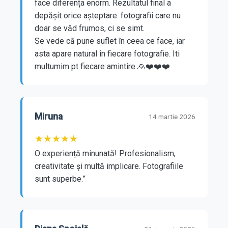
face diferența enorm. Rezultatul final a 
depășit orice așteptare: fotografii care nu 
doar se văd frumos, ci se simt. 
Se vede că pune suflet în ceea ce face, iar 
asta apare natural în fiecare fotografie. Iti 
multumim pt fiecare amintire 🙏❤️❤️❤️
Miruna
14 martie 2026
★
★
★
★
★
O experiență minunată! Profesionalism, 
creativitate și multă implicare. Fotografiile 
sunt superbe.”